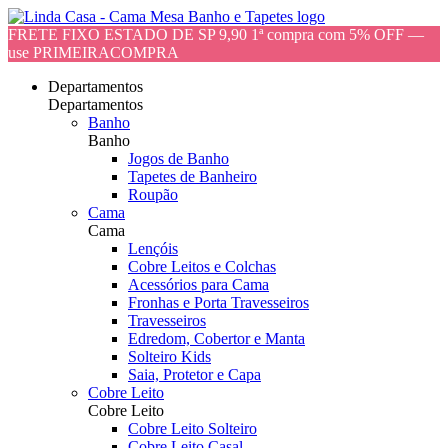
FRETE FIXO ESTADO DE SP 9,90 1ª compra com 5% OFF —
use PRIMEIRACOMPRA
Departamentos
Departamentos
Banho
Banho
Jogos de Banho
Tapetes de Banheiro
Roupão
Cama
Cama
Lençóis
Cobre Leitos e Colchas
Acessórios para Cama
Fronhas e Porta Travesseiros
Travesseiros
Edredom, Cobertor e Manta
Solteiro Kids
Saia, Protetor e Capa
Cobre Leito
Cobre Leito
Cobre Leito Solteiro
Cobre Leito Casal