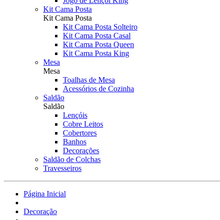
Jogo de Lençol King
Kit Cama Posta
Kit Cama Posta
Kit Cama Posta Solteiro
Kit Cama Posta Casal
Kit Cama Posta Queen
Kit Cama Posta King
Mesa
Mesa
Toalhas de Mesa
Acessórios de Cozinha
Saldão
Saldão
Lençóis
Cobre Leitos
Cobertores
Banhos
Decorações
Saldão de Colchas
Travesseiros
Página Inicial
Decoração