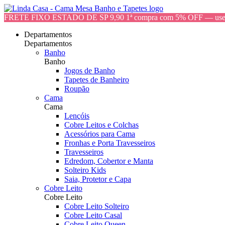
FRETE FIXO ESTADO DE SP 9,90 1ª compra com 5% OFF — 
Departamentos
Departamentos
Banho
Banho
Jogos de Banho
Tapetes de Banheiro
Roupão
Cama
Cama
Lençóis
Cobre Leitos e Colchas
Acessórios para Cama
Fronhas e Porta Travesseiros
Travesseiros
Edredom, Cobertor e Manta
Solteiro Kids
Saia, Protetor e Capa
Cobre Leito
Cobre Leito
Cobre Leito Solteiro
Cobre Leito Casal
Cobre Leito Queen