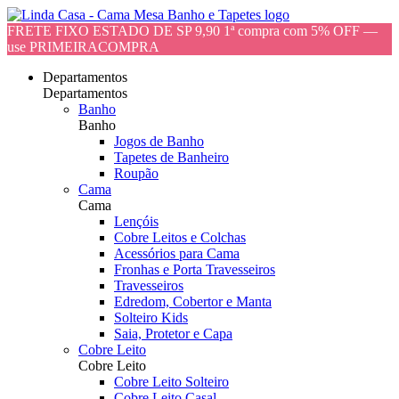
FRETE FIXO ESTADO DE SP 9,90 1ª compra com 5% OFF —
use PRIMEIRACOMPRA
Departamentos
Departamentos
Banho
Banho
Jogos de Banho
Tapetes de Banheiro
Roupão
Cama
Cama
Lençóis
Cobre Leitos e Colchas
Acessórios para Cama
Fronhas e Porta Travesseiros
Travesseiros
Edredom, Cobertor e Manta
Solteiro Kids
Saia, Protetor e Capa
Cobre Leito
Cobre Leito
Cobre Leito Solteiro
Cobre Leito Casal