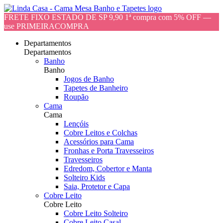
FRETE FIXO ESTADO DE SP 9,90 1ª compra com 5% OFF —
use PRIMEIRACOMPRA
Departamentos
Departamentos
Banho
Banho
Jogos de Banho
Tapetes de Banheiro
Roupão
Cama
Cama
Lençóis
Cobre Leitos e Colchas
Acessórios para Cama
Fronhas e Porta Travesseiros
Travesseiros
Edredom, Cobertor e Manta
Solteiro Kids
Saia, Protetor e Capa
Cobre Leito
Cobre Leito
Cobre Leito Solteiro
Cobre Leito Casal