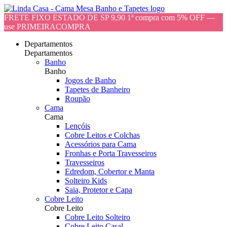
FRETE FIXO ESTADO DE SP 9,90 1ª compra com 5% OFF —
use PRIMEIRACOMPRA
Departamentos
Departamentos
Banho
Banho
Jogos de Banho
Tapetes de Banheiro
Roupão
Cama
Cama
Lençóis
Cobre Leitos e Colchas
Acessórios para Cama
Fronhas e Porta Travesseiros
Travesseiros
Edredom, Cobertor e Manta
Solteiro Kids
Saia, Protetor e Capa
Cobre Leito
Cobre Leito
Cobre Leito Solteiro
Cobre Leito Casal