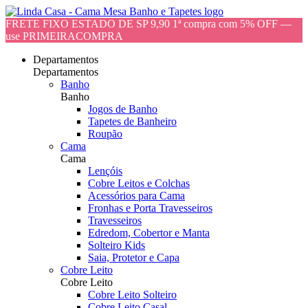
FRETE FIXO ESTADO DE SP 9,90 1ª compra com 5% OFF —
use PRIMEIRACOMPRA
Departamentos
Departamentos
Banho
Banho
Jogos de Banho
Tapetes de Banheiro
Roupão
Cama
Cama
Lençóis
Cobre Leitos e Colchas
Acessórios para Cama
Fronhas e Porta Travesseiros
Travesseiros
Edredom, Cobertor e Manta
Solteiro Kids
Saia, Protetor e Capa
Cobre Leito
Cobre Leito
Cobre Leito Solteiro
Cobre Leito Casal