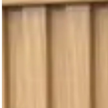
400 Fios
Toque Macio
Jogo de Lençol Solteiro 3 Peças Percal
400 Fios Imperial Ponto Palito Dublin
{{ data.product.name }}
{{ data.product.name }}
Lançamentos e promoções
Cadastre seu e-mail para receber novidades.
facebook
instagram
youtube
Saldão
Saldão de Colchas
Inverno
Jogo de Lençol
Cobre Leito
Cama