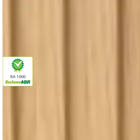
Siga a Linda Casa
facebook
instagram
youtube
Pagamento
Segurança
RA 1000
Plataforma
© 2026 LINDA CASA ENXOVAIS LTDA
- CNPJ:
62.763.347/0001-43
Avenida Romão Fernando 2200
Fazenda Boa Vista do Sao Joaquim
Ibitinga