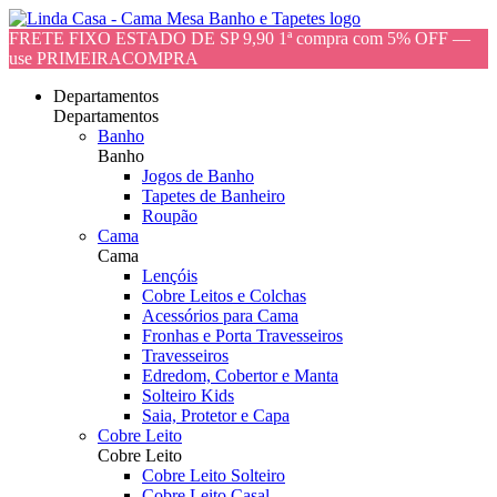
FRETE FIXO ESTADO DE SP 9,90 1ª compra com 5% OFF —
use PRIMEIRACOMPRA
Departamentos
Departamentos
Banho
Banho
Jogos de Banho
Tapetes de Banheiro
Roupão
Cama
Cama
Lençóis
Cobre Leitos e Colchas
Acessórios para Cama
Fronhas e Porta Travesseiros
Travesseiros
Edredom, Cobertor e Manta
Solteiro Kids
Saia, Protetor e Capa
Cobre Leito
Cobre Leito
Cobre Leito Solteiro
Cobre Leito Casal