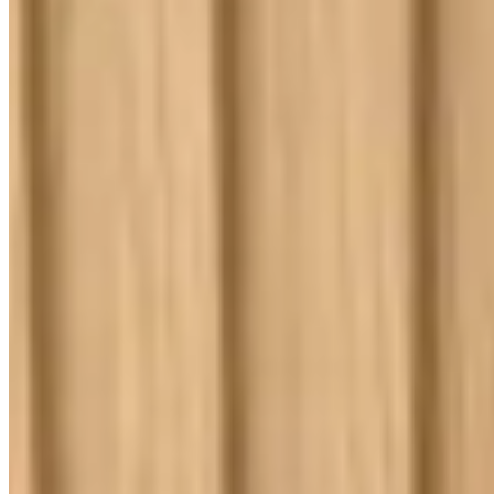
Kit Cama Posta
Mesa
Banho
Cortina
Decoração
Travesseiros
Informações
Contato
Cupons e Cashback
Ouvidoria
Política de Frete
Política de Privacidade
Programa de Afiliados & Influencers
Quem somos
Reclame Aqui
Trocas e Devoluções
Fale com a gente
(16) 98208-5091
contato@lindacasa.com.br
Horário de atendimento
seg. a sex. das 8h às 17h