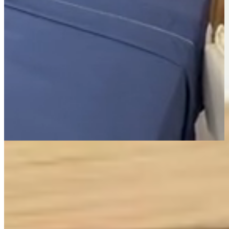
Página Inicial
Cama
Lençóis
Jogo de Lençol Solteiro 3 Peças Percal 400 Fios Imperial
Ponto Palito Dublin