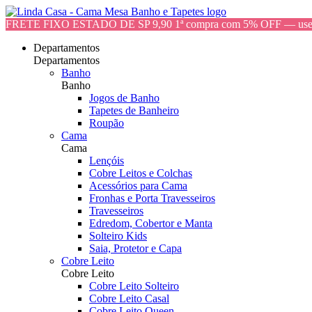
FRETE FIXO ESTADO DE SP 9,90 1ª compra com 5% OFF — 
Departamentos
Departamentos
Banho
Banho
Jogos de Banho
Tapetes de Banheiro
Roupão
Cama
Cama
Lençóis
Cobre Leitos e Colchas
Acessórios para Cama
Fronhas e Porta Travesseiros
Travesseiros
Edredom, Cobertor e Manta
Solteiro Kids
Saia, Protetor e Capa
Cobre Leito
Cobre Leito
Cobre Leito Solteiro
Cobre Leito Casal
Cobre Leito Queen