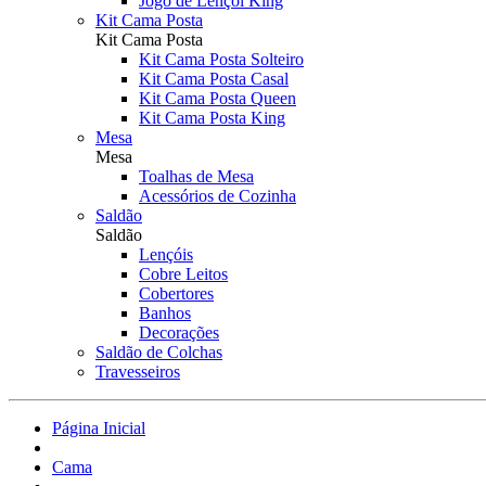
Jogo de Lençol King
Kit Cama Posta
Kit Cama Posta
Kit Cama Posta Solteiro
Kit Cama Posta Casal
Kit Cama Posta Queen
Kit Cama Posta King
Mesa
Mesa
Toalhas de Mesa
Acessórios de Cozinha
Saldão
Saldão
Lençóis
Cobre Leitos
Cobertores
Banhos
Decorações
Saldão de Colchas
Travesseiros
Página Inicial
Cama