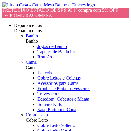
FRETE FIXO ESTADO DE SP 9,90 1ª compra com 5% OFF —
use PRIMEIRACOMPRA
Departamentos
Departamentos
Banho
Banho
Jogos de Banho
Tapetes de Banheiro
Roupão
Cama
Cama
Lençóis
Cobre Leitos e Colchas
Acessórios para Cama
Fronhas e Porta Travesseiros
Travesseiros
Edredom, Cobertor e Manta
Solteiro Kids
Saia, Protetor e Capa
Cobre Leito
Cobre Leito
Cobre Leito Solteiro
Cobre Leito Casal