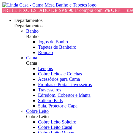
FRETE FIXO ESTADO DE SP 9,90 1ª compra com 5% OFF — 
Departamentos
Departamentos
Banho
Banho
Jogos de Banho
Tapetes de Banheiro
Roupão
Cama
Cama
Lençóis
Cobre Leitos e Colchas
Acessórios para Cama
Fronhas e Porta Travesseiros
Travesseiros
Edredom, Cobertor e Manta
Solteiro Kids
Saia, Protetor e Capa
Cobre Leito
Cobre Leito
Cobre Leito Solteiro
Cobre Leito Casal
Cobre Leito Queen