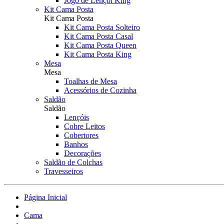
Jogo de Lençol King
Kit Cama Posta
Kit Cama Posta
Kit Cama Posta Solteiro
Kit Cama Posta Casal
Kit Cama Posta Queen
Kit Cama Posta King
Mesa
Mesa
Toalhas de Mesa
Acessórios de Cozinha
Saldão
Saldão
Lençóis
Cobre Leitos
Cobertores
Banhos
Decorações
Saldão de Colchas
Travesseiros
Página Inicial
Cama