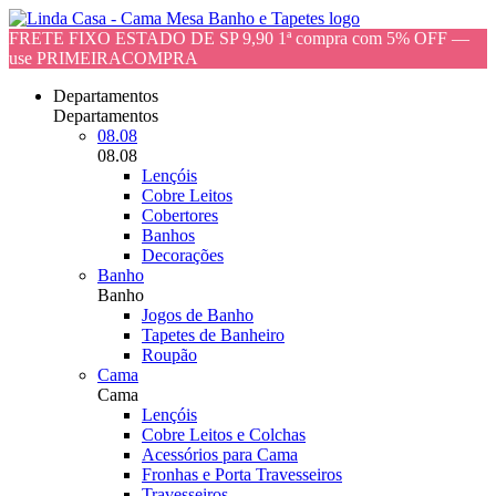
FRETE FIXO ESTADO DE SP 9,90 1ª compra com 5% OFF —
use PRIMEIRACOMPRA
Departamentos
Departamentos
08.08
08.08
Lençóis
Cobre Leitos
Cobertores
Banhos
Decorações
Banho
Banho
Jogos de Banho
Tapetes de Banheiro
Roupão
Cama
Cama
Lençóis
Cobre Leitos e Colchas
Acessórios para Cama
Fronhas e Porta Travesseiros
Travesseiros