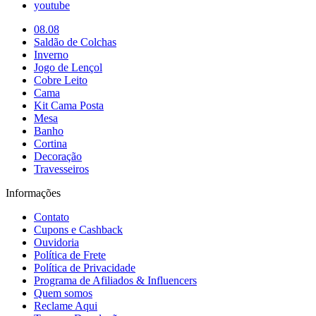
youtube
08.08
Saldão de Colchas
Inverno
Jogo de Lençol
Cobre Leito
Cama
Kit Cama Posta
Mesa
Banho
Cortina
Decoração
Travesseiros
Informações
Contato
Cupons e Cashback
Ouvidoria
Política de Frete
Política de Privacidade
Programa de Afiliados & Influencers
Quem somos
Reclame Aqui