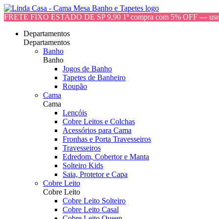
FRETE FIXO ESTADO DE SP 9,90 1ª compra com 5% OFF — 
Departamentos
Departamentos
Banho
Banho
Jogos de Banho
Tapetes de Banheiro
Roupão
Cama
Cama
Lençóis
Cobre Leitos e Colchas
Acessórios para Cama
Fronhas e Porta Travesseiros
Travesseiros
Edredom, Cobertor e Manta
Solteiro Kids
Saia, Protetor e Capa
Cobre Leito
Cobre Leito
Cobre Leito Solteiro
Cobre Leito Casal
Cobre Leito Queen