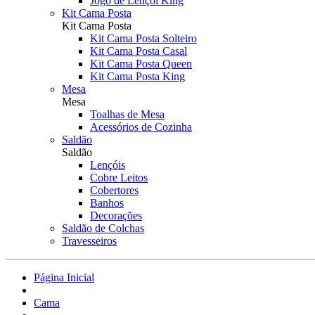
Jogo de Lençol King
Kit Cama Posta
Kit Cama Posta
Kit Cama Posta Solteiro
Kit Cama Posta Casal
Kit Cama Posta Queen
Kit Cama Posta King
Mesa
Mesa
Toalhas de Mesa
Acessórios de Cozinha
Saldão
Saldão
Lençóis
Cobre Leitos
Cobertores
Banhos
Decorações
Saldão de Colchas
Travesseiros
Página Inicial
Cama