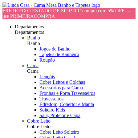
FRETE FIXO ESTADO DE SP 9,90 1ª compra com 5% OFF —
use PRIMEIRACOMPRA
Departamentos
Departamentos
Banho
Banho
Jogos de Banho
Tapetes de Banheiro
Roupão
Cama
Cama
Lençóis
Cobre Leitos e Colchas
Acessórios para Cama
Fronhas e Porta Travesseiros
Travesseiros
Edredom, Cobertor e Manta
Solteiro Kids
Saia, Protetor e Capa
Cobre Leito
Cobre Leito
Cobre Leito Solteiro
Cobre Leito Casal