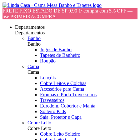
FRETE FIXO ESTADO DE SP 9,90 1ª compra com 5% OFF —
use PRIMEIRACOMPRA
Departamentos
Departamentos
Banho
Banho
Jogos de Banho
Tapetes de Banheiro
Roupão
Cama
Cama
Lençóis
Cobre Leitos e Colchas
Acessórios para Cama
Fronhas e Porta Travesseiros
Travesseiros
Edredom, Cobertor e Manta
Solteiro Kids
Saia, Protetor e Capa
Cobre Leito
Cobre Leito
Cobre Leito Solteiro
Cobre Leito Casal