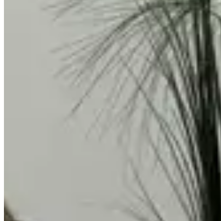
Jogo de Lençol King Size 4 Peças Paris Percal 300 Fios
Bordado Ice Blue
Bordado
300 Fios
Jogo de Lençol King Size 4 Peças Paris
Percal 300 Fios Bordado Ice Blue
{{ data.product.name }}
{{ data.product.name }}
Lançamentos e promoções
Cadastre seu e-mail para receber novidades.
facebook
instagram
youtube
Saldão
Saldão de Colchas