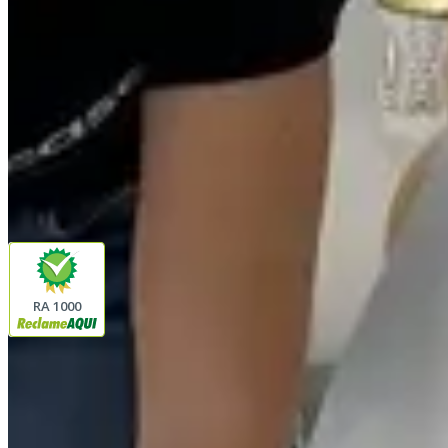
Horário de atendimento
seg. a sex. das 8h às 17h
Siga a Linda Casa
facebook
instagram
youtube
Pagamento
Segurança
RA 1000
Plataforma
© 2026 LINDA CASA ENXOVAIS LTDA
- CNPJ:
62.763.347/0001-43
Avenida Romão Fernando 2200
Fazenda Boa Vista do Sao Joaquim
Ibitinga