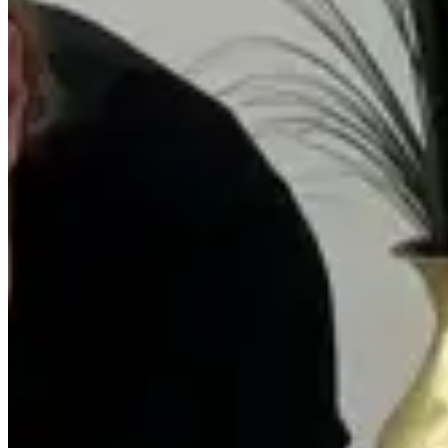
Inverno
Jogo de Lençol
Cobre Leito
Cama
Kit Cama Posta
Mesa
Banho
Cortina
Decoração
Travesseiros
Informações
Contato
Cupons e Cashback
Ouvidoria
Política de Frete
Política de Privacidade
Programa de Afiliados & Influencers
Quem somos
Reclame Aqui
Trocas e Devoluções
Fale com a gente
(16) 98208-5091
contato@lindacasa.com.br