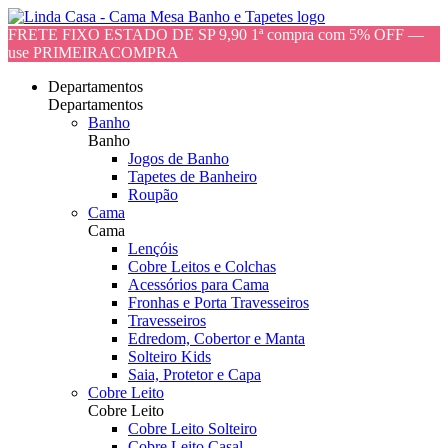
FRETE FIXO ESTADO DE SP 9,90 1ª compra com 5% OFF —
use PRIMEIRACOMPRA
Departamentos
Departamentos
Banho
Banho
Jogos de Banho
Tapetes de Banheiro
Roupão
Cama
Cama
Lençóis
Cobre Leitos e Colchas
Acessórios para Cama
Fronhas e Porta Travesseiros
Travesseiros
Edredom, Cobertor e Manta
Solteiro Kids
Saia, Protetor e Capa
Cobre Leito
Cobre Leito
Cobre Leito Solteiro
Cobre Leito Casal