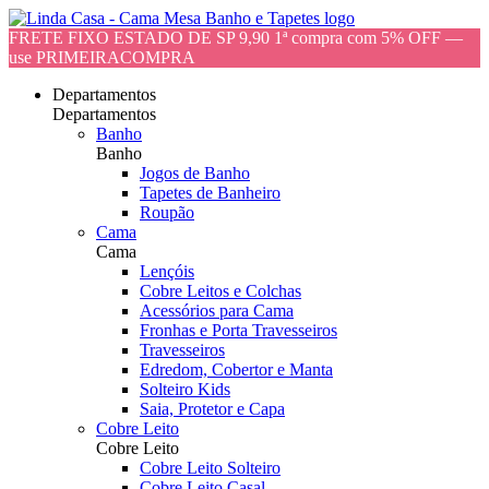
FRETE FIXO ESTADO DE SP 9,90 1ª compra com 5% OFF —
use PRIMEIRACOMPRA
Departamentos
Departamentos
Banho
Banho
Jogos de Banho
Tapetes de Banheiro
Roupão
Cama
Cama
Lençóis
Cobre Leitos e Colchas
Acessórios para Cama
Fronhas e Porta Travesseiros
Travesseiros
Edredom, Cobertor e Manta
Solteiro Kids
Saia, Protetor e Capa
Cobre Leito
Cobre Leito
Cobre Leito Solteiro
Cobre Leito Casal