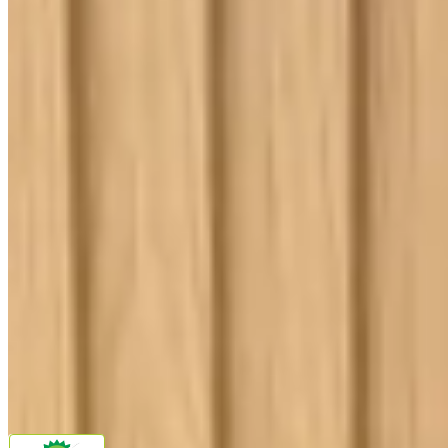
Ouvidoria
Política de Frete
Política de Privacidade
Programa de Afiliados & Influencers
Quem somos
Reclame Aqui
Trocas e Devoluções
Fale com a gente
(16) 98208-5091
contato@lindacasa.com.br
Horário de atendimento
seg. a sex. das 8h às 17h
Siga a Linda Casa
facebook
instagram
youtube
Pagamento
Segurança