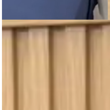
Página Inicial
Cama
Lençóis
Jogo de Lençol King 3 Peças Percal 400 Fios Imperial Ponto
Palito Salmão
400 Fios
Toque Macio
Jogo de Lençol King 3 Peças Percal 400
Fios Imperial Ponto Palito Salmão
{{ data.product.name }}
{{ data.product.name }}