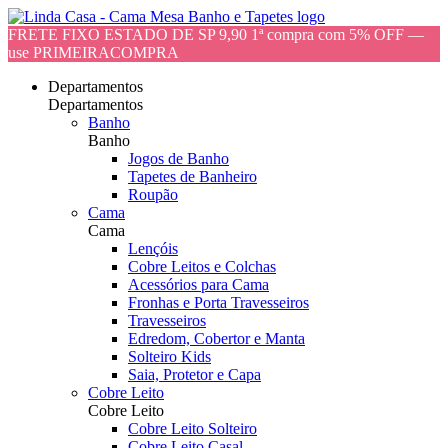
FRETE FIXO ESTADO DE SP 9,90 1ª compra com 5% OFF —
use PRIMEIRACOMPRA
Departamentos
Departamentos
Banho
Banho
Jogos de Banho
Tapetes de Banheiro
Roupão
Cama
Cama
Lençóis
Cobre Leitos e Colchas
Acessórios para Cama
Fronhas e Porta Travesseiros
Travesseiros
Edredom, Cobertor e Manta
Solteiro Kids
Saia, Protetor e Capa
Cobre Leito
Cobre Leito
Cobre Leito Solteiro
Cobre Leito Casal