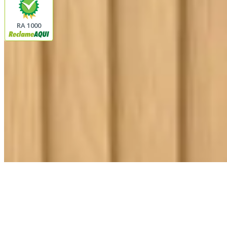
RA 1000
Plataforma
© 2026 LINDA CASA ENXOVAIS LTDA
- CNPJ:
62.763.347/0001-43
Avenida Romão Fernando 2200
Fazenda Boa Vista do Sao Joaquim
Ibitinga