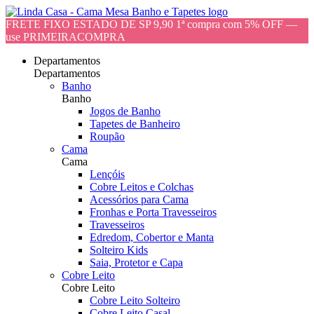
FRETE FIXO ESTADO DE SP 9,90 1ª compra com 5% OFF —
use PRIMEIRACOMPRA
Departamentos
Departamentos
Banho
Banho
Jogos de Banho
Tapetes de Banheiro
Roupão
Cama
Cama
Lençóis
Cobre Leitos e Colchas
Acessórios para Cama
Fronhas e Porta Travesseiros
Travesseiros
Edredom, Cobertor e Manta
Solteiro Kids
Saia, Protetor e Capa
Cobre Leito
Cobre Leito
Cobre Leito Solteiro
Cobre Leito Casal