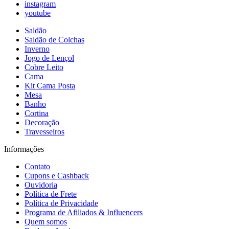
instagram
youtube
Saldão
Saldão de Colchas
Inverno
Jogo de Lençol
Cobre Leito
Cama
Kit Cama Posta
Mesa
Banho
Cortina
Decoração
Travesseiros
Informações
Contato
Cupons e Cashback
Ouvidoria
Política de Frete
Política de Privacidade
Programa de Afiliados & Influencers
Quem somos