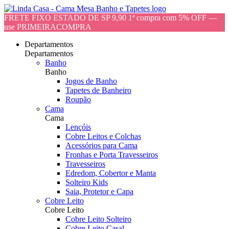
FRETE FIXO ESTADO DE SP 9,90 1ª compra com 5% OFF —
use PRIMEIRACOMPRA
Departamentos
Departamentos
Banho
Banho
Jogos de Banho
Tapetes de Banheiro
Roupão
Cama
Cama
Lençóis
Cobre Leitos e Colchas
Acessórios para Cama
Fronhas e Porta Travesseiros
Travesseiros
Edredom, Cobertor e Manta
Solteiro Kids
Saia, Protetor e Capa
Cobre Leito
Cobre Leito
Cobre Leito Solteiro
Cobre Leito Casal