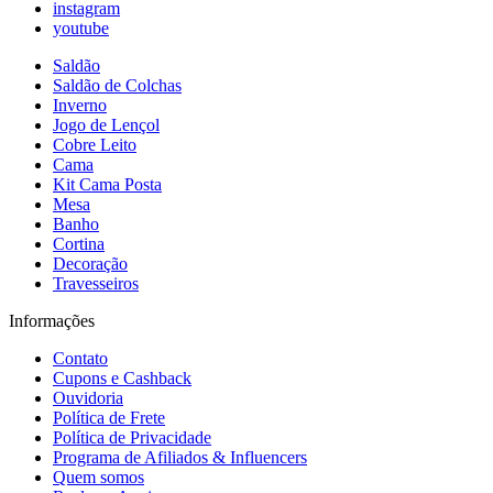
instagram
youtube
Saldão
Saldão de Colchas
Inverno
Jogo de Lençol
Cobre Leito
Cama
Kit Cama Posta
Mesa
Banho
Cortina
Decoração
Travesseiros
Informações
Contato
Cupons e Cashback
Ouvidoria
Política de Frete
Política de Privacidade
Programa de Afiliados & Influencers
Quem somos