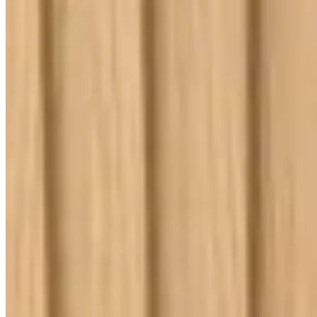
Lançamentos e promoções
Cadastre seu e-mail para receber novidades.
facebook
instagram
youtube
08.08
Saldão de Colchas
Inverno
Jogo de Lençol
Cobre Leito
Cama
Kit Cama Posta
Mesa
Banho
Cortina
Decoração
Travesseiros
Informações
Contato
Cupons e Cashback