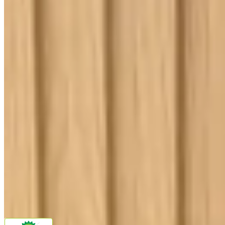
Ouvidoria
Política de Frete
Política de Privacidade
Programa de Afiliados & Influencers
Quem somos
Reclame Aqui
Trocas e Devoluções
Fale com a gente
(16) 98208-5091
contato@lindacasa.com.br
Horário de atendimento
seg. a sex. das 8h às 17h
Siga a Linda Casa
facebook
instagram
youtube
Pagamento
Segurança