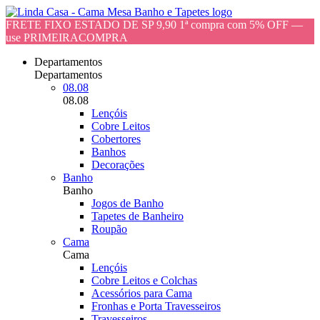
FRETE FIXO ESTADO DE SP 9,90 1ª compra com 5% OFF —
use PRIMEIRACOMPRA
Departamentos
Departamentos
08.08
08.08
Lençóis
Cobre Leitos
Cobertores
Banhos
Decorações
Banho
Banho
Jogos de Banho
Tapetes de Banheiro
Roupão
Cama
Cama
Lençóis
Cobre Leitos e Colchas
Acessórios para Cama
Fronhas e Porta Travesseiros
Travesseiros