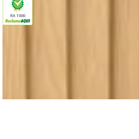
RA 1000
Plataforma
© 2026 LINDA CASA ENXOVAIS LTDA
- CNPJ:
62.763.347/0001-43
Avenida Romão Fernando 2200
Fazenda Boa Vista do Sao Joaquim
Ibitinga