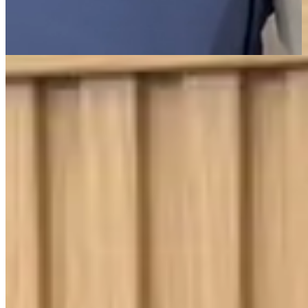
Página Inicial
Cama
Lençóis
Jogo de Lençol Casal 3 Peças Percal 400 Fios Imperial Ponto
Palito Dublin
400 Fios
Toque Macio
Jogo de Lençol Casal 3 Peças Percal 400
Fios Imperial Ponto Palito Dublin
{{ data.product.name }}
{{ data.product.name }}