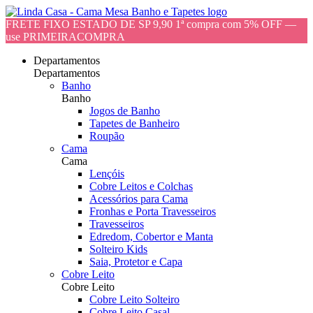
FRETE FIXO ESTADO DE SP 9,90 1ª compra com 5% OFF —
use PRIMEIRACOMPRA
Departamentos
Departamentos
Banho
Banho
Jogos de Banho
Tapetes de Banheiro
Roupão
Cama
Cama
Lençóis
Cobre Leitos e Colchas
Acessórios para Cama
Fronhas e Porta Travesseiros
Travesseiros
Edredom, Cobertor e Manta
Solteiro Kids
Saia, Protetor e Capa
Cobre Leito
Cobre Leito
Cobre Leito Solteiro
Cobre Leito Casal