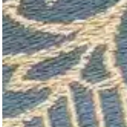
Saldão de Colchas
Inverno
Jogo de Lençol
Cobre Leito
Cama
Kit Cama Posta
Mesa
Banho
Cortina
Decoração
Travesseiros
Informações
Contato
Cupons e Cashback
Ouvidoria
Política de Frete
Política de Privacidade
Programa de Afiliados & Influencers
Quem somos
Reclame Aqui
Trocas e Devoluções
Fale com a gente