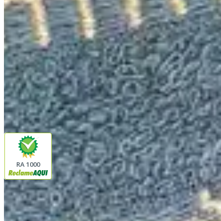
(16) 98208-5091
contato@lindacasa.com.br
Horário de atendimento
seg. a sex. das 8h às 17h
Siga a Linda Casa
facebook
instagram
youtube
Pagamento
Segurança
RA 1000
Plataforma
© 2026 LINDA CASA ENXOVAIS LTDA
- CNPJ:
62.763.347/0001-43
Avenida Romão Fernando 2200
Fazenda Boa Vista do Sao Joaquim