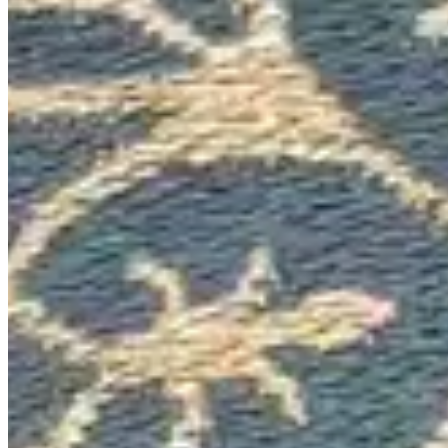
Jogo De Banho 4 Peças 100% Algodão 370g/M² Toalhas
Banhão Munique Marsala/Jeans
100% Algodão
370g/M²
Jogo De Banho 4 Peças 100% Algodão
370g/M² Toalhas Banhão Munique
Marsala/Jeans
{{ data.product.name }}
{{ data.product.name }}
Lançamentos e promoções
Cadastre seu e-mail para receber novidades.
facebook
instagram
youtube
Saldão