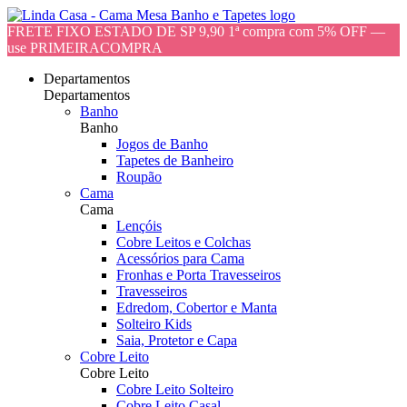
FRETE FIXO ESTADO DE SP 9,90 1ª compra com 5% OFF —
use PRIMEIRACOMPRA
Departamentos
Departamentos
Banho
Banho
Jogos de Banho
Tapetes de Banheiro
Roupão
Cama
Cama
Lençóis
Cobre Leitos e Colchas
Acessórios para Cama
Fronhas e Porta Travesseiros
Travesseiros
Edredom, Cobertor e Manta
Solteiro Kids
Saia, Protetor e Capa
Cobre Leito
Cobre Leito
Cobre Leito Solteiro
Cobre Leito Casal