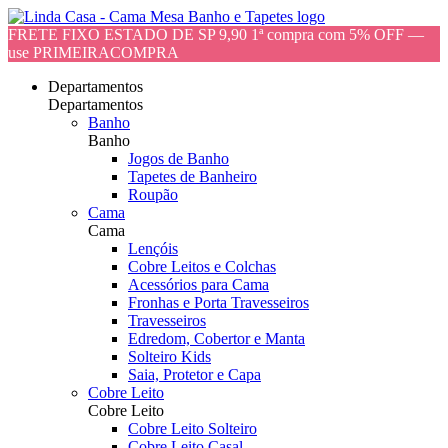
FRETE FIXO ESTADO DE SP 9,90 1ª compra com 5% OFF —
use PRIMEIRACOMPRA
Departamentos
Departamentos
Banho
Banho
Jogos de Banho
Tapetes de Banheiro
Roupão
Cama
Cama
Lençóis
Cobre Leitos e Colchas
Acessórios para Cama
Fronhas e Porta Travesseiros
Travesseiros
Edredom, Cobertor e Manta
Solteiro Kids
Saia, Protetor e Capa
Cobre Leito
Cobre Leito
Cobre Leito Solteiro
Cobre Leito Casal