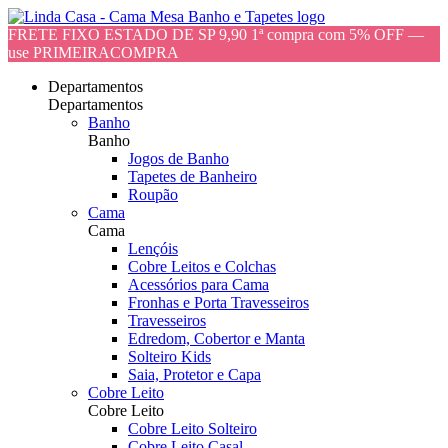
FRETE FIXO ESTADO DE SP 9,90 1ª compra com 5% OFF —
use PRIMEIRACOMPRA
Departamentos
Departamentos
Banho
Banho
Jogos de Banho
Tapetes de Banheiro
Roupão
Cama
Cama
Lençóis
Cobre Leitos e Colchas
Acessórios para Cama
Fronhas e Porta Travesseiros
Travesseiros
Edredom, Cobertor e Manta
Solteiro Kids
Saia, Protetor e Capa
Cobre Leito
Cobre Leito
Cobre Leito Solteiro
Cobre Leito Casal