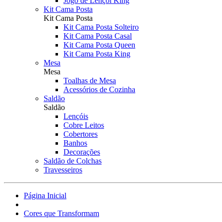
Jogo de Lençol King
Kit Cama Posta
Kit Cama Posta
Kit Cama Posta Solteiro
Kit Cama Posta Casal
Kit Cama Posta Queen
Kit Cama Posta King
Mesa
Mesa
Toalhas de Mesa
Acessórios de Cozinha
Saldão
Saldão
Lençóis
Cobre Leitos
Cobertores
Banhos
Decorações
Saldão de Colchas
Travesseiros
Página Inicial
Cores que Transformam