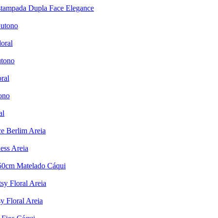
Estampada Dupla Face Elegance
Outono
oral
utono
ral
ono
al
e Berlim Areia
ess Areia
x50cm Matelado Cáqui
sy Floral Areia
y Floral Areia