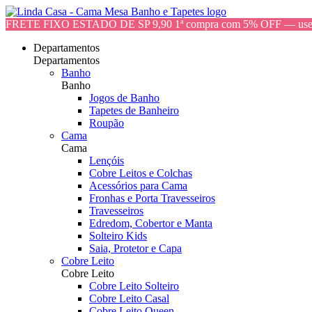
FRETE FIXO ESTADO DE SP 9,90 1ª compra com 5% OFF — 
Departamentos
Departamentos
Banho
Banho
Jogos de Banho
Tapetes de Banheiro
Roupão
Cama
Cama
Lençóis
Cobre Leitos e Colchas
Acessórios para Cama
Fronhas e Porta Travesseiros
Travesseiros
Edredom, Cobertor e Manta
Solteiro Kids
Saia, Protetor e Capa
Cobre Leito
Cobre Leito
Cobre Leito Solteiro
Cobre Leito Casal
Cobre Leito Queen