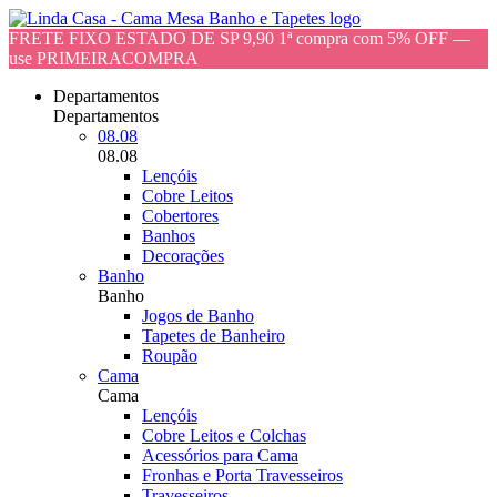
FRETE FIXO ESTADO DE SP 9,90 1ª compra com 5% OFF —
use PRIMEIRACOMPRA
Departamentos
Departamentos
08.08
08.08
Lençóis
Cobre Leitos
Cobertores
Banhos
Decorações
Banho
Banho
Jogos de Banho
Tapetes de Banheiro
Roupão
Cama
Cama
Lençóis
Cobre Leitos e Colchas
Acessórios para Cama
Fronhas e Porta Travesseiros
Travesseiros