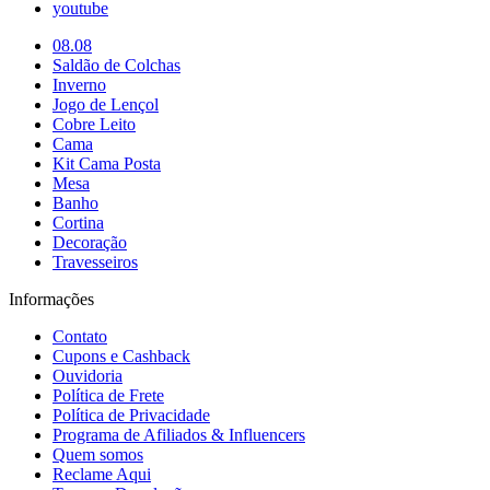
youtube
08.08
Saldão de Colchas
Inverno
Jogo de Lençol
Cobre Leito
Cama
Kit Cama Posta
Mesa
Banho
Cortina
Decoração
Travesseiros
Informações
Contato
Cupons e Cashback
Ouvidoria
Política de Frete
Política de Privacidade
Programa de Afiliados & Influencers
Quem somos
Reclame Aqui