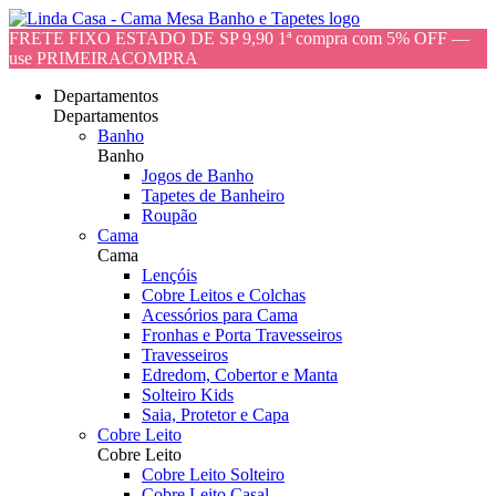
FRETE FIXO ESTADO DE SP 9,90 1ª compra com 5% OFF —
use PRIMEIRACOMPRA
Departamentos
Departamentos
Banho
Banho
Jogos de Banho
Tapetes de Banheiro
Roupão
Cama
Cama
Lençóis
Cobre Leitos e Colchas
Acessórios para Cama
Fronhas e Porta Travesseiros
Travesseiros
Edredom, Cobertor e Manta
Solteiro Kids
Saia, Protetor e Capa
Cobre Leito
Cobre Leito
Cobre Leito Solteiro
Cobre Leito Casal