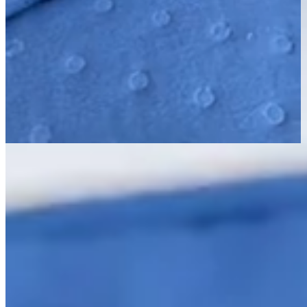
Página Inicial
Cama
Cobre Leitos e Colchas
Kit Cobre Leito Colcha Solteiro 2 Peças Matelado Dupla
Face Dots 300 Fios Cáqui
Matelado
300 Fios
Kit Cobre Leito Colcha Solteiro 2 Peças