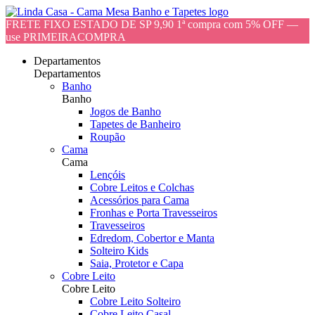
FRETE FIXO ESTADO DE SP 9,90 1ª compra com 5% OFF —
use PRIMEIRACOMPRA
Departamentos
Departamentos
Banho
Banho
Jogos de Banho
Tapetes de Banheiro
Roupão
Cama
Cama
Lençóis
Cobre Leitos e Colchas
Acessórios para Cama
Fronhas e Porta Travesseiros
Travesseiros
Edredom, Cobertor e Manta
Solteiro Kids
Saia, Protetor e Capa
Cobre Leito
Cobre Leito
Cobre Leito Solteiro
Cobre Leito Casal