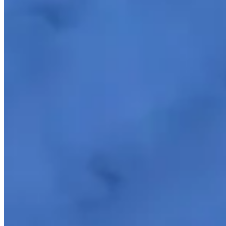
Matelado Dupla Face Dots 300 Fios Cáqui
{{ data.product.name }}
{{ data.product.name }}
Lançamentos e promoções
Cadastre seu e-mail para receber novidades.
facebook
instagram
youtube
Saldão
Saldão de Colchas
Inverno
Jogo de Lençol
Cobre Leito
Cama
Kit Cama Posta
Mesa
Banho