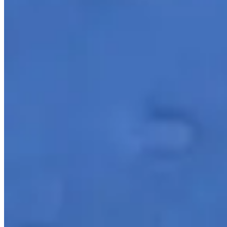
Cortina
Decoração
Travesseiros
Informações
Contato
Cupons e Cashback
Ouvidoria
Política de Frete
Política de Privacidade
Programa de Afiliados & Influencers
Quem somos
Reclame Aqui
Trocas e Devoluções
Fale com a gente
(16) 98208-5091
contato@lindacasa.com.br
Horário de atendimento
seg. a sex. das 8h às 17h
Siga a Linda Casa
facebook