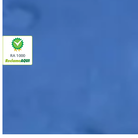
instagram
youtube
Pagamento
Segurança
RA 1000
Plataforma
© 2026 LINDA CASA ENXOVAIS LTDA
- CNPJ:
62.763.347/0001-43
Avenida Romão Fernando 2200
Fazenda Boa Vista do Sao Joaquim
Ibitinga