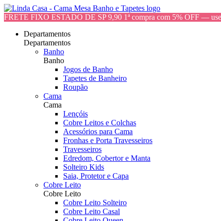
FRETE FIXO ESTADO DE SP 9,90 1ª compra com 5% OFF — 
Departamentos
Departamentos
Banho
Banho
Jogos de Banho
Tapetes de Banheiro
Roupão
Cama
Cama
Lençóis
Cobre Leitos e Colchas
Acessórios para Cama
Fronhas e Porta Travesseiros
Travesseiros
Edredom, Cobertor e Manta
Solteiro Kids
Saia, Protetor e Capa
Cobre Leito
Cobre Leito
Cobre Leito Solteiro
Cobre Leito Casal
Cobre Leito Queen