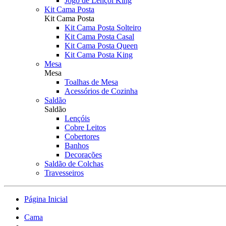
Jogo de Lençol King
Kit Cama Posta
Kit Cama Posta
Kit Cama Posta Solteiro
Kit Cama Posta Casal
Kit Cama Posta Queen
Kit Cama Posta King
Mesa
Mesa
Toalhas de Mesa
Acessórios de Cozinha
Saldão
Saldão
Lençóis
Cobre Leitos
Cobertores
Banhos
Decorações
Saldão de Colchas
Travesseiros
Página Inicial
Cama