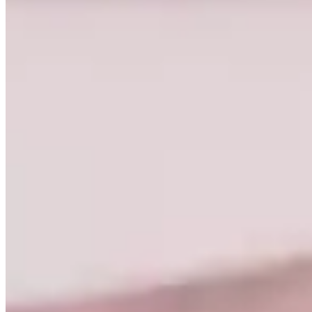
Banho
Cortina
Decoração
Travesseiros
Informações
Contato
Cupons e Cashback
Ouvidoria
Política de Frete
Política de Privacidade
Programa de Afiliados & Influencers
Quem somos
Reclame Aqui
Trocas e Devoluções
Fale com a gente
(16) 98208-5091
contato@lindacasa.com.br
Horário de atendimento
seg. a sex. das 8h às 17h
Siga a Linda Casa