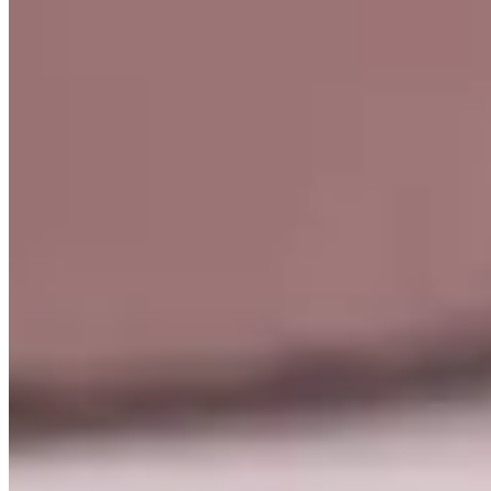
Matelado Dupla Face Dots 300 Fios
Branco
{{ data.product.name }}
{{ data.product.name }}
Lançamentos e promoções
Cadastre seu e-mail para receber novidades.
facebook
instagram
youtube
08.08
Saldão de Colchas
Inverno
Jogo de Lençol
Cobre Leito
Cama
Kit Cama Posta
Mesa