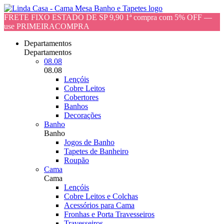
FRETE FIXO ESTADO DE SP 9,90 1ª compra com 5% OFF —
use PRIMEIRACOMPRA
Departamentos
Departamentos
08.08
08.08
Lençóis
Cobre Leitos
Cobertores
Banhos
Decorações
Banho
Banho
Jogos de Banho
Tapetes de Banheiro
Roupão
Cama
Cama
Lençóis
Cobre Leitos e Colchas
Acessórios para Cama
Fronhas e Porta Travesseiros
Travesseiros