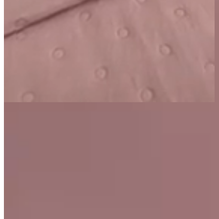
Página Inicial
Cama
Cobre Leitos e Colchas
Kit Cobre Leito Colcha King 3 Peças Matelado Dupla Face
Dots 300 Fios Branco
300 Fios
Matelado
Kit Cobre Leito Colcha King 3 Peças