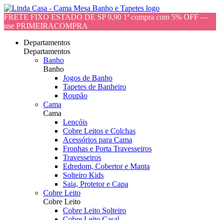
FRETE FIXO ESTADO DE SP 9,90 1ª compra com 5% OFF —
use PRIMEIRACOMPRA
Departamentos
Departamentos
Banho
Banho
Jogos de Banho
Tapetes de Banheiro
Roupão
Cama
Cama
Lençóis
Cobre Leitos e Colchas
Acessórios para Cama
Fronhas e Porta Travesseiros
Travesseiros
Edredom, Cobertor e Manta
Solteiro Kids
Saia, Protetor e Capa
Cobre Leito
Cobre Leito
Cobre Leito Solteiro
Cobre Leito Casal