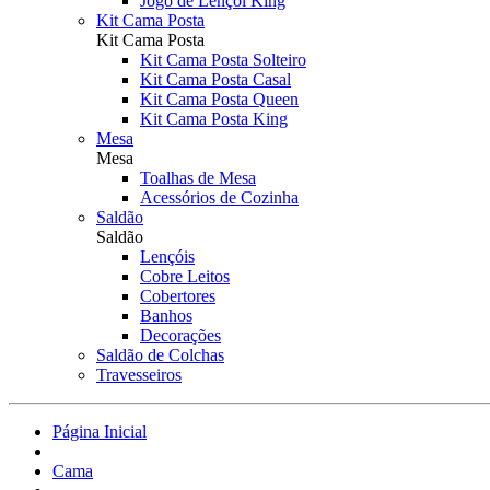
Jogo de Lençol King
Kit Cama Posta
Kit Cama Posta
Kit Cama Posta Solteiro
Kit Cama Posta Casal
Kit Cama Posta Queen
Kit Cama Posta King
Mesa
Mesa
Toalhas de Mesa
Acessórios de Cozinha
Saldão
Saldão
Lençóis
Cobre Leitos
Cobertores
Banhos
Decorações
Saldão de Colchas
Travesseiros
Página Inicial
Cama