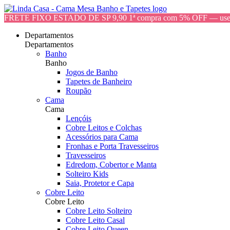
FRETE FIXO ESTADO DE SP 9,90 1ª compra com 5% OFF — 
Departamentos
Departamentos
Banho
Banho
Jogos de Banho
Tapetes de Banheiro
Roupão
Cama
Cama
Lençóis
Cobre Leitos e Colchas
Acessórios para Cama
Fronhas e Porta Travesseiros
Travesseiros
Edredom, Cobertor e Manta
Solteiro Kids
Saia, Protetor e Capa
Cobre Leito
Cobre Leito
Cobre Leito Solteiro
Cobre Leito Casal
Cobre Leito Queen