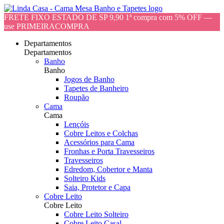
FRETE FIXO ESTADO DE SP 9,90 1ª compra com 5% OFF —
use PRIMEIRACOMPRA
Departamentos
Departamentos
Banho
Banho
Jogos de Banho
Tapetes de Banheiro
Roupão
Cama
Cama
Lençóis
Cobre Leitos e Colchas
Acessórios para Cama
Fronhas e Porta Travesseiros
Travesseiros
Edredom, Cobertor e Manta
Solteiro Kids
Saia, Protetor e Capa
Cobre Leito
Cobre Leito
Cobre Leito Solteiro
Cobre Leito Casal