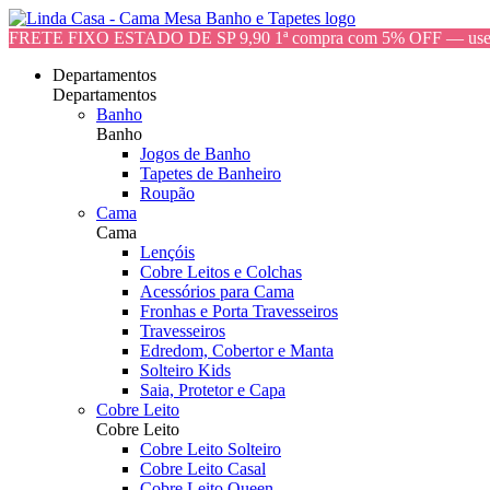
FRETE FIXO ESTADO DE SP 9,90 1ª compra com 5% OFF — 
Departamentos
Departamentos
Banho
Banho
Jogos de Banho
Tapetes de Banheiro
Roupão
Cama
Cama
Lençóis
Cobre Leitos e Colchas
Acessórios para Cama
Fronhas e Porta Travesseiros
Travesseiros
Edredom, Cobertor e Manta
Solteiro Kids
Saia, Protetor e Capa
Cobre Leito
Cobre Leito
Cobre Leito Solteiro
Cobre Leito Casal
Cobre Leito Queen