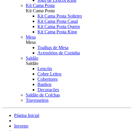
Jogo de Lençol King
Kit Cama Posta
Kit Cama Posta
Kit Cama Posta Solteiro
Kit Cama Posta Casal
Kit Cama Posta Queen
Kit Cama Posta King
Mesa
Mesa
Toalhas de Mesa
Acessórios de Cozinha
Saldão
Saldão
Lençóis
Cobre Leitos
Cobertores
Banhos
Decorações
Saldão de Colchas
Travesseiros
Página Inicial
Inverno