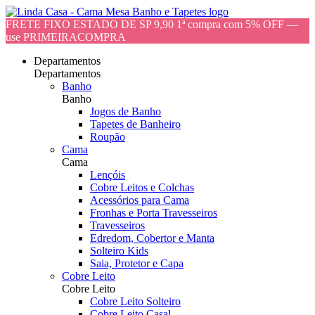
FRETE FIXO ESTADO DE SP 9,90 1ª compra com 5% OFF —
use PRIMEIRACOMPRA
Departamentos
Departamentos
Banho
Banho
Jogos de Banho
Tapetes de Banheiro
Roupão
Cama
Cama
Lençóis
Cobre Leitos e Colchas
Acessórios para Cama
Fronhas e Porta Travesseiros
Travesseiros
Edredom, Cobertor e Manta
Solteiro Kids
Saia, Protetor e Capa
Cobre Leito
Cobre Leito
Cobre Leito Solteiro
Cobre Leito Casal