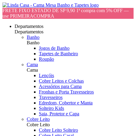
FRETE FIXO ESTADO DE SP 9,90 1ª compra com 5% OFF —
use PRIMEIRACOMPRA
Departamentos
Departamentos
Banho
Banho
Jogos de Banho
Tapetes de Banheiro
Roupão
Cama
Cama
Lençóis
Cobre Leitos e Colchas
Acessórios para Cama
Fronhas e Porta Travesseiros
Travesseiros
Edredom, Cobertor e Manta
Solteiro Kids
Saia, Protetor e Capa
Cobre Leito
Cobre Leito
Cobre Leito Solteiro
Cobre Leito Casal