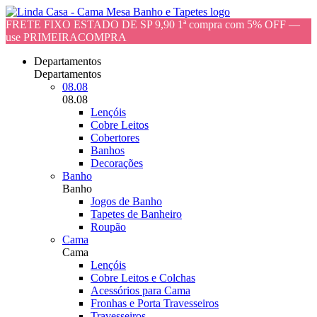
FRETE FIXO ESTADO DE SP 9,90 1ª compra com 5% OFF —
use PRIMEIRACOMPRA
Departamentos
Departamentos
08.08
08.08
Lençóis
Cobre Leitos
Cobertores
Banhos
Decorações
Banho
Banho
Jogos de Banho
Tapetes de Banheiro
Roupão
Cama
Cama
Lençóis
Cobre Leitos e Colchas
Acessórios para Cama
Fronhas e Porta Travesseiros
Travesseiros