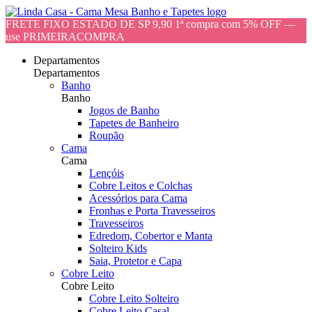
FRETE FIXO ESTADO DE SP 9,90 1ª compra com 5% OFF —
use PRIMEIRACOMPRA
Departamentos
Departamentos
Banho
Banho
Jogos de Banho
Tapetes de Banheiro
Roupão
Cama
Cama
Lençóis
Cobre Leitos e Colchas
Acessórios para Cama
Fronhas e Porta Travesseiros
Travesseiros
Edredom, Cobertor e Manta
Solteiro Kids
Saia, Protetor e Capa
Cobre Leito
Cobre Leito
Cobre Leito Solteiro
Cobre Leito Casal