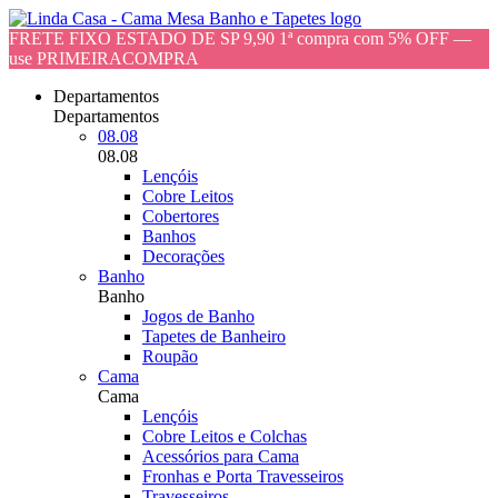
FRETE FIXO ESTADO DE SP 9,90 1ª compra com 5% OFF —
use PRIMEIRACOMPRA
Departamentos
Departamentos
08.08
08.08
Lençóis
Cobre Leitos
Cobertores
Banhos
Decorações
Banho
Banho
Jogos de Banho
Tapetes de Banheiro
Roupão
Cama
Cama
Lençóis
Cobre Leitos e Colchas
Acessórios para Cama
Fronhas e Porta Travesseiros
Travesseiros