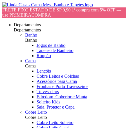
FRETE FIXO ESTADO DE SP 9,90 1ª compra com 5% OFF —
use PRIMEIRACOMPRA
Departamentos
Departamentos
Banho
Banho
Jogos de Banho
Tapetes de Banheiro
Roupão
Cama
Cama
Lençóis
Cobre Leitos e Colchas
Acessórios para Cama
Fronhas e Porta Travesseiros
Travesseiros
Edredom, Cobertor e Manta
Solteiro Kids
Saia, Protetor e Capa
Cobre Leito
Cobre Leito
Cobre Leito Solteiro
Cobre Leito Casal