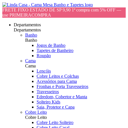
FRETE FIXO ESTADO DE SP 9,90 1ª compra com 5% OFF —
use PRIMEIRACOMPRA
Departamentos
Departamentos
Banho
Banho
Jogos de Banho
Tapetes de Banheiro
Roupão
Cama
Cama
Lençóis
Cobre Leitos e Colchas
Acessórios para Cama
Fronhas e Porta Travesseiros
Travesseiros
Edredom, Cobertor e Manta
Solteiro Kids
Saia, Protetor e Capa
Cobre Leito
Cobre Leito
Cobre Leito Solteiro
Cobre Leito Casal