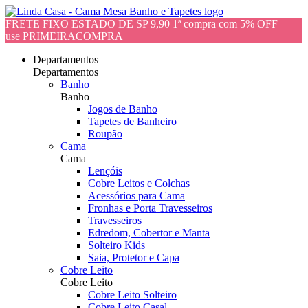
FRETE FIXO ESTADO DE SP 9,90 1ª compra com 5% OFF —
use PRIMEIRACOMPRA
Departamentos
Departamentos
Banho
Banho
Jogos de Banho
Tapetes de Banheiro
Roupão
Cama
Cama
Lençóis
Cobre Leitos e Colchas
Acessórios para Cama
Fronhas e Porta Travesseiros
Travesseiros
Edredom, Cobertor e Manta
Solteiro Kids
Saia, Protetor e Capa
Cobre Leito
Cobre Leito
Cobre Leito Solteiro
Cobre Leito Casal