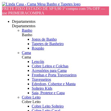
FRETE FIXO ESTADO DE SP 9,90 1ª compra com 5% OFF —
use PRIMEIRACOMPRA
Departamentos
Departamentos
Banho
Banho
Jogos de Banho
Tapetes de Banheiro
Roupão
Cama
Cama
Lençóis
Cobre Leitos e Colchas
Acessórios para Cama
Fronhas e Porta Travesseiros
Travesseiros
Edredom, Cobertor e Manta
Solteiro Kids
Saia, Protetor e Capa
Cobre Leito
Cobre Leito
Cobre Leito Solteiro
Cobre Leito Casal