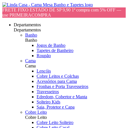
FRETE FIXO ESTADO DE SP 9,90 1ª compra com 5% OFF —
use PRIMEIRACOMPRA
Departamentos
Departamentos
Banho
Banho
Jogos de Banho
Tapetes de Banheiro
Roupão
Cama
Cama
Lençóis
Cobre Leitos e Colchas
Acessórios para Cama
Fronhas e Porta Travesseiros
Travesseiros
Edredom, Cobertor e Manta
Solteiro Kids
Saia, Protetor e Capa
Cobre Leito
Cobre Leito
Cobre Leito Solteiro
Cobre Leito Casal