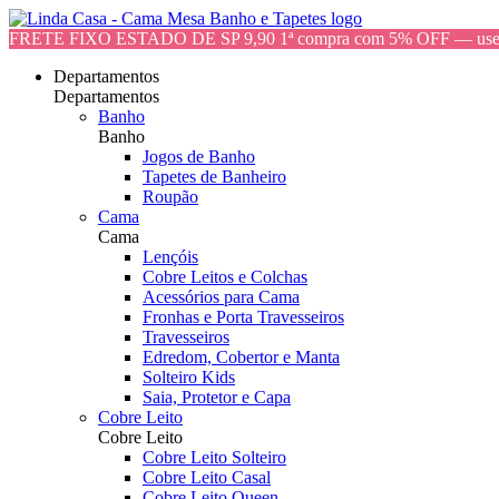
FRETE FIXO ESTADO DE SP 9,90 1ª compra com 5% OFF — 
Departamentos
Departamentos
Banho
Banho
Jogos de Banho
Tapetes de Banheiro
Roupão
Cama
Cama
Lençóis
Cobre Leitos e Colchas
Acessórios para Cama
Fronhas e Porta Travesseiros
Travesseiros
Edredom, Cobertor e Manta
Solteiro Kids
Saia, Protetor e Capa
Cobre Leito
Cobre Leito
Cobre Leito Solteiro
Cobre Leito Casal
Cobre Leito Queen