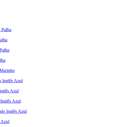
o Palha
Palha
 Palha
lha
 Marinho
o Inglês Azul
nglês Azul
Inglês Azul
ado Inglês Azul
 Azul