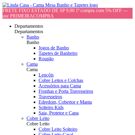
FRETE FIXO ESTADO DE SP 9,90 1ª compra com 5% OFF —
use PRIMEIRACOMPRA
Departamentos
Departamentos
Banho
Banho
Jogos de Banho
Tapetes de Banheiro
Roupão
Cama
Cama
Lençóis
Cobre Leitos e Colchas
Acessórios para Cama
Fronhas e Porta Travesseiros
Travesseiros
Edredom, Cobertor e Manta
Solteiro Kids
Saia, Protetor e Capa
Cobre Leito
Cobre Leito
Cobre Leito Solteiro
Cobre Leito Casal