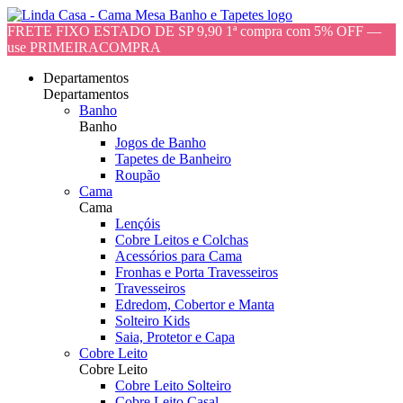
FRETE FIXO ESTADO DE SP 9,90 1ª compra com 5% OFF —
use PRIMEIRACOMPRA
Departamentos
Departamentos
Banho
Banho
Jogos de Banho
Tapetes de Banheiro
Roupão
Cama
Cama
Lençóis
Cobre Leitos e Colchas
Acessórios para Cama
Fronhas e Porta Travesseiros
Travesseiros
Edredom, Cobertor e Manta
Solteiro Kids
Saia, Protetor e Capa
Cobre Leito
Cobre Leito
Cobre Leito Solteiro
Cobre Leito Casal