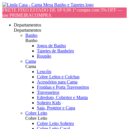
FRETE FIXO ESTADO DE SP 9,90 1ª compra com 5% OFF —
use PRIMEIRACOMPRA
Departamentos
Departamentos
Banho
Banho
Jogos de Banho
Tapetes de Banheiro
Roupão
Cama
Cama
Lençóis
Cobre Leitos e Colchas
Acessórios para Cama
Fronhas e Porta Travesseiros
Travesseiros
Edredom, Cobertor e Manta
Solteiro Kids
Saia, Protetor e Capa
Cobre Leito
Cobre Leito
Cobre Leito Solteiro
Cobre Leito Casal