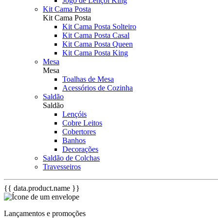
Jogo de Lençol King
Kit Cama Posta
Kit Cama Posta
Kit Cama Posta Solteiro
Kit Cama Posta Casal
Kit Cama Posta Queen
Kit Cama Posta King
Mesa
Mesa
Toalhas de Mesa
Acessórios de Cozinha
Saldão
Saldão
Lençóis
Cobre Leitos
Cobertores
Banhos
Decorações
Saldão de Colchas
Travesseiros
{{ data.product.name }}
Lançamentos e promoções