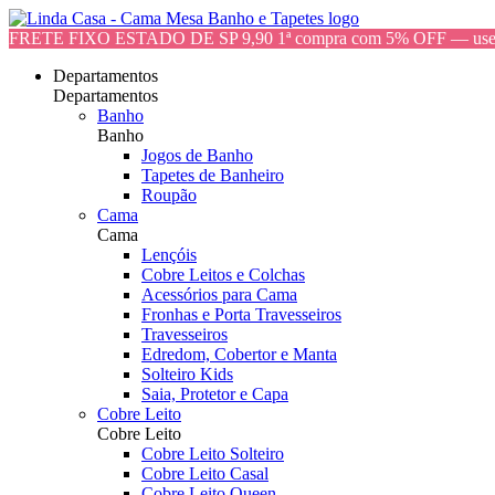
FRETE FIXO ESTADO DE SP 9,90 1ª compra com 5% OFF — 
Departamentos
Departamentos
Banho
Banho
Jogos de Banho
Tapetes de Banheiro
Roupão
Cama
Cama
Lençóis
Cobre Leitos e Colchas
Acessórios para Cama
Fronhas e Porta Travesseiros
Travesseiros
Edredom, Cobertor e Manta
Solteiro Kids
Saia, Protetor e Capa
Cobre Leito
Cobre Leito
Cobre Leito Solteiro
Cobre Leito Casal
Cobre Leito Queen