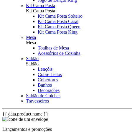
Jogo de Lençol King
Kit Cama Posta
Kit Cama Posta
Kit Cama Posta Solteiro
Kit Cama Posta Casal
Kit Cama Posta Queen
Kit Cama Posta King
Mesa
Mesa
Toalhas de Mesa
Acessórios de Cozinha
Saldão
Saldão
Lençóis
Cobre Leitos
Cobertores
Banhos
Decorações
Saldão de Colchas
Travesseiros
{{ data.product.name }}
Lançamentos e promoções