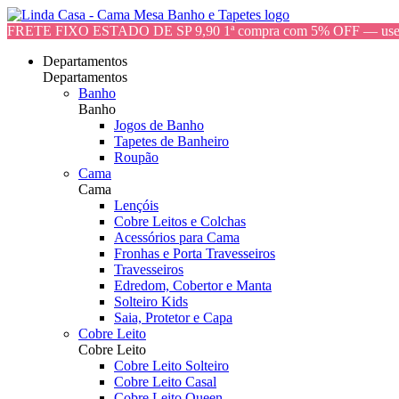
FRETE FIXO ESTADO DE SP 9,90 1ª compra com 5% OFF — 
Departamentos
Departamentos
Banho
Banho
Jogos de Banho
Tapetes de Banheiro
Roupão
Cama
Cama
Lençóis
Cobre Leitos e Colchas
Acessórios para Cama
Fronhas e Porta Travesseiros
Travesseiros
Edredom, Cobertor e Manta
Solteiro Kids
Saia, Protetor e Capa
Cobre Leito
Cobre Leito
Cobre Leito Solteiro
Cobre Leito Casal
Cobre Leito Queen